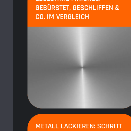
GEBÜRSTET, GESCHLIFFEN &
CO. IM VERGLEICH
METALL LACKIEREN: SCHRITT