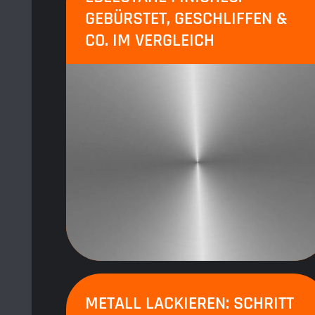
GEBÜRSTET, GESCHLIFFEN &
CO. IM VERGLEICH
METALL LACKIEREN: SCHRITT